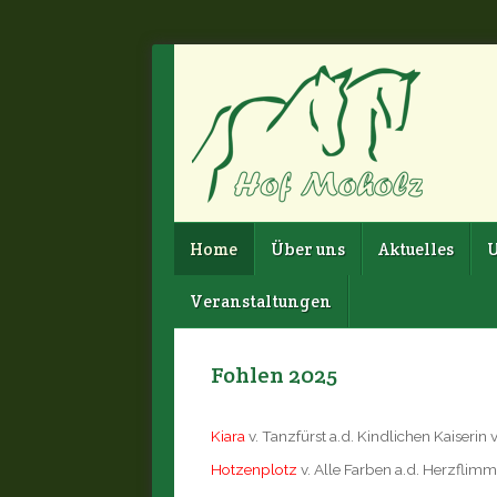
Home
Über uns
Aktuelles
U
Veranstaltungen
Fohlen 2025
Kiara
v. Tanzfürst a.d. Kindlichen Kaiserin v
Hotzenplotz
v. Alle Farben a.d. Herzflimm