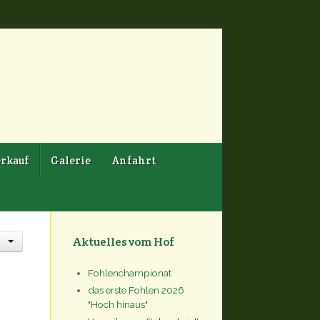
rkauf
Galerie
Anfahrt
Aktuelles vom Hof
Fohlenchampionat
das erste Fohlen 2026
"Hoch hinaus"