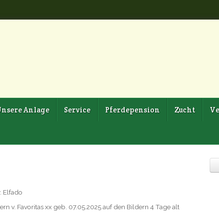
nsere Anlage
Service
Pferdepension
Zucht
Ve
. Elfado
ern v. Favoritas xx geb. 07.05.2025 auf den Bildern 4 Tage alt