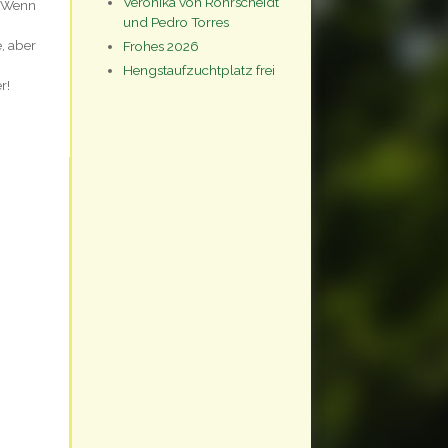
Veronika von Rohrscheidt
. Wenn
und Pedro Torres
e, aber
Frohes 2026
Hengstaufzuchtplatz frei
r!