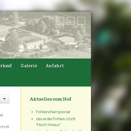
rkauf
Galerie
Anfahrt
Aktuelles vom Hof
Fohlenchampionat
el
das erste Fohlen 2026
"Hoch hinaus"
hritt