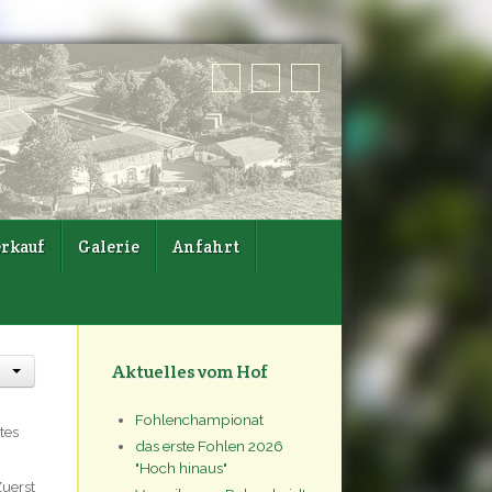
rkauf
Galerie
Anfahrt
Aktuelles vom Hof
Fohlenchampionat
tes
das erste Fohlen 2026
"Hoch hinaus"
uerst