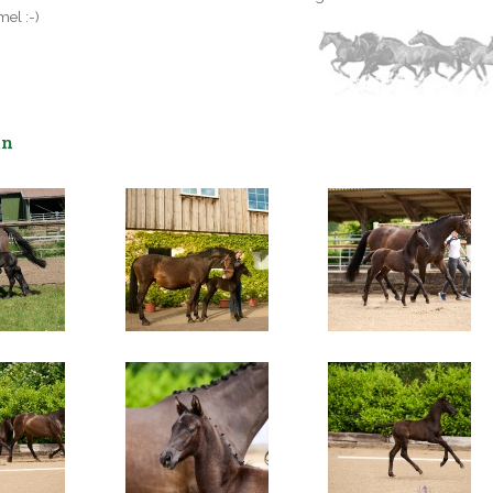
mel :-)
in