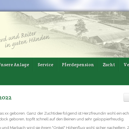
nsere Anlage
Service
Pferdepension
Zucht
Ve
2022
as xx geboren. Ganz der Zuchtidee folgend ist Herzfreundin wohl ein ech
dock geboren, topfit schnell auf den Beinen und sehr galoppierfreudig.
d Marbach wird sie ihrem "Onkel" Höhenflug wohl sicher nacheifern. Z