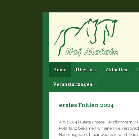
Home
Über uns
Aktuelles
U
Veranstaltungen
erstes Fohlen 2024
Am 14.04 läutete unsere Herzflimmern v. F
Polartanz bekamen wir einen vielverspreche
Namensgebers hineinwachsen wird. Das d