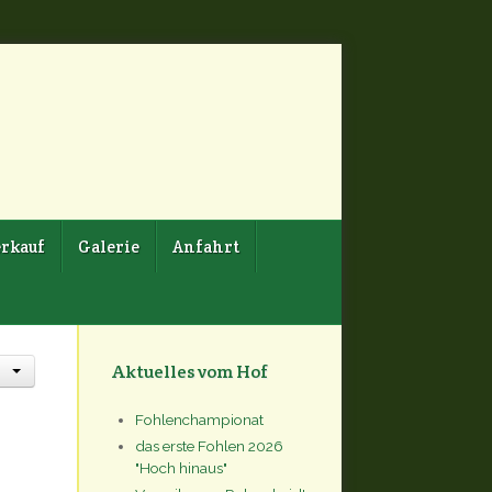
rkauf
Galerie
Anfahrt
Aktuelles vom Hof
Fohlenchampionat
das erste Fohlen 2026
"Hoch hinaus"