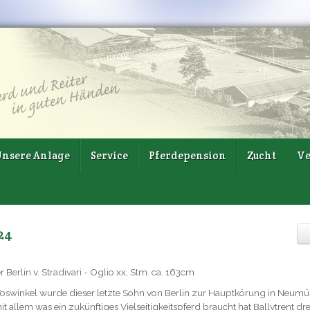
nsere Anlage
Service
Pferdepension
Zucht
Ve
24
Berlin v. Stradivari - Oglio xx, Stm. ca. 163cm
oswinkel wurde dieser letzte Sohn von Berlin zur Hauptkörung in Neumü
allem was ein zukünftiges Vielseitigkeitspferd braucht hat Ballytrent dre