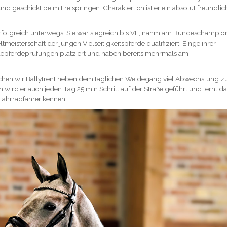
d geschickt beim Freispringen. Charakterlich ist er ein absolut freundlic
 erfolgreich unterwegs. Sie war siegreich bis VL, nahm am Bundeschampiona
tmeisterschaft der jungen Vielseitigkeitspferde qualifiziert. Einge ihrer
pferdeprüfungen platziert und haben bereits mehrmals am
uchen wir Ballytrent neben dem täglichen Weidegang viel Abwechslung z
 wird er auch jeden Tag 25 min Schritt auf der Straße geführt und lernt d
Fahrradfahrer kennen.