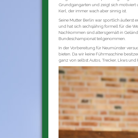
Grundgangarten und zeigt sich motiviert un
Kerl, der immer wach aber sinnig ist.
Seine Mutter Berlin war sportlich äußerst
und hat sich sechsjährig formell für die Wel
Nachkommen sind altersgemäß in Gelände
Bundeschampionat teilgenommen.
In der Vorbereitung für Neumünster vers
bieten. Da wir keine Führmaschine besitzen
ganz von selbst Autos, Trecker, Lkws und 