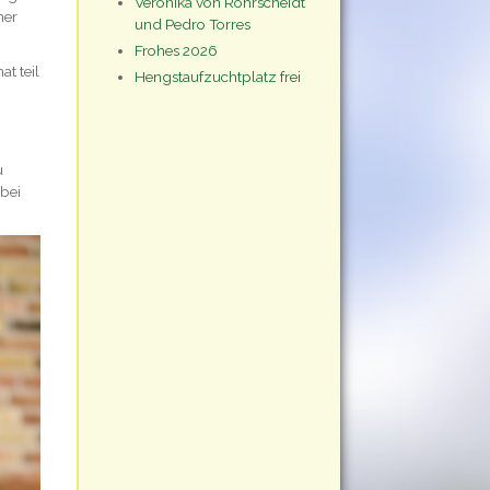
Veronika von Rohrscheidt
her
und Pedro Torres
Frohes 2026
t teil
Hengstaufzuchtplatz frei
u
abei