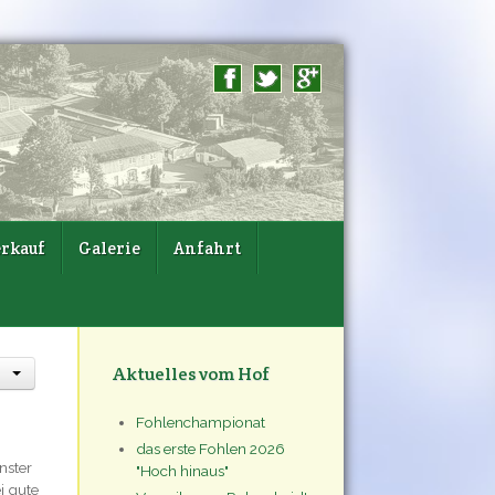
rkauf
Galerie
Anfahrt
Aktuelles vom Hof
Fohlenchampionat
das erste Fohlen 2026
nster
"Hoch hinaus"
i gute