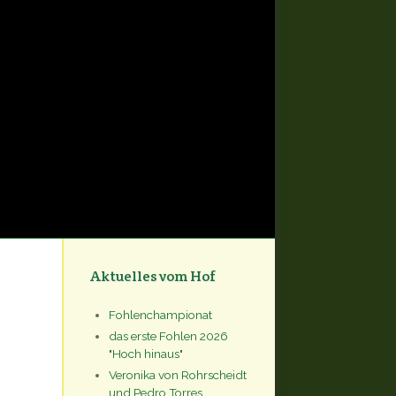
Aktuelles vom Hof
Fohlenchampionat
das erste Fohlen 2026
"Hoch hinaus"
Veronika von Rohrscheidt
und Pedro Torres