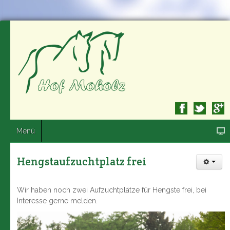
Menü
Hengstaufzuchtplatz frei
Wir haben noch zwei Aufzuchtplätze für Hengste frei, bei
Interesse gerne melden.