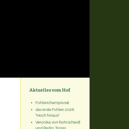
Aktuelles vom Hof
Fohlenchampionat
das erste Fohlen 2026
"Hoch hinaus"
Veronika von Rohrscheidt
und Pedro Torres